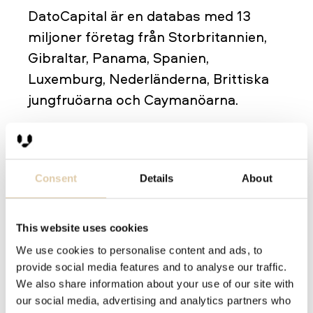
DatoCapital är en databas med 13
miljoner företag från Storbritannien,
Gibraltar, Panama, Spanien,
Luxemburg, Nederländerna, Brittiska
jungfruöarna och Caymanöarna.
en.datocapital.com
D B Hoovers
Consent
Details
About
D B Hoovers är mer kända för sina
This website uses cookies
prenumerationer men de har även en
We use cookies to personalise content and ads, to
kostnadsfri databas med grunddata
provide social media features and to analyse our traffic.
och enklare företagsprofiler.
We also share information about your use of our site with
our social media, advertising and analytics partners who