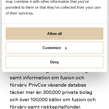
hoovers.com
may combine it with other information that you’ve
provided to them or that they’ve collected from your use
of their services.
PrivCo
PrivCo är en källa för finansiell- och
affärsdata om privata amerikanska
Allow all
företag med en omsättning på minst 1
miljon amerikanska dollar. PrivCo
Customize
inkluderar även data från investerare
och nya uppdateringar från
Deny
investmentbolag, riskkapitalbolag
samt information om fusion och
förvärv. PrivCos växande databas
täcker mer än 300,000 privata bolag
och över 100,000 källor om fusion och
förvärv samt riskkapitalfonder.