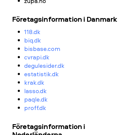
zupa.no
Företagsinformation i Danmark
118.dk
biq.dk
bisbase.com
cvrapi.dk
degulesider.dk
estatistik.dk
krak.dk
lasso.dk
paqle.dk
proff.dk
Företagsinformation i
Nederländerna