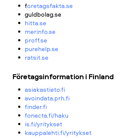
f
oretagsfakta.se
guldbolag.se
hitta.se
merinfo.se
proff.se
purehelp.se
ratsit.se
Företagsinformation i Finland
asiakastieto.fi
avoindata.prh.fi
finder.fi
fonecta.fi/haku
is.fi/yritykset
kauppalehti.fi/yritykset