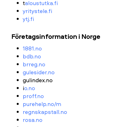
t
aloustutka.fi
yritystele.fi
ytj.fi
Företagsinformation i Norge
1881.no
bdb.no
brreg.no
gulesider.no
gulindex.no
i
o.no
proff.no
purehelp.no/m
regnskapstall.no
rosa.no