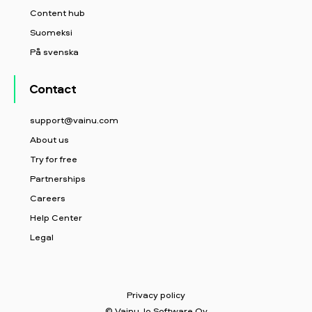
Content hub
Suomeksi
På svenska
Contact
support@vainu.com
About us
Try for free
Partnerships
Careers
Help Center
Legal
Privacy policy
© Vainu. Io Software Oy