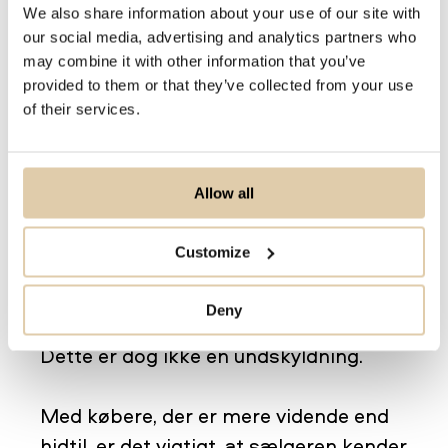
We also share information about your use of our site with
dit produkt. Vil du forvente at vinde
our social media, advertising and analytics partners who
dine prospekters tillid, hvis du ikke kan
may combine it with other information that you’ve
besvare deres spørgsmål vedrørende
provided to them or that they’ve collected from your use
of their services.
dit produkt?
Det kan ofte være, at en sælger, der
Allow all
regelmæssigt foretager kanvassalg,
kan have en tendens til at overse
Customize
produktopdateringer og de seneste
udviklinger i deres virksomhed - de har
Deny
trods alt solgt produktet i længere tid.
Dette er dog ikke en undskyldning.
Med købere, der er mere vidende end
hidtil, er det vigtigt, at sælgeren kender