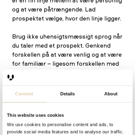
er en fin linje mellem at være personlig
og at være påtrængende. Lad
prospektet vælge, hvor den linje ligger.
Brug ikke uhensigtsmæssigt sprog når
du taler med et prospekt. Genkend
forskellen på at være venlig og at være
for familiær – ligesom forskellen med
”Hvordan har du det?” og ”Hvad sker
der?”
Consent
Details
About
Fejl 5: Mangel på viden om
dit eget produkt
This website uses cookies
Det bør ikke komme som en
We use cookies to personalise content and ads, to
provide social media features and to analyse our traffic.
overraskelse, at du er nødt til at kende