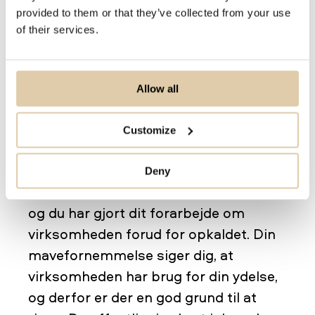
passer til din ICP, og som er oprigtigt
provided to them or that they’ve collected from your use
interesseret i din ydelse. Du har
of their services.
indtastet den rette kontaktpersons’ (i
dette tilfælde en salgsdirektørs)
telefonnummer på din smartphone, og
Allow all
få sekunder efter at have trykket ‘ring
op’ føler du en blanding af spænding
Customize
og nervøsitet.
Deny
Heldigvis husker du din salgstræning,
og du har gjort dit forarbejde om
virksomheden forud for opkaldet. Din
mavefornemmelse siger dig, at
virksomheden har brug for din ydelse,
og derfor er der en god grund til at