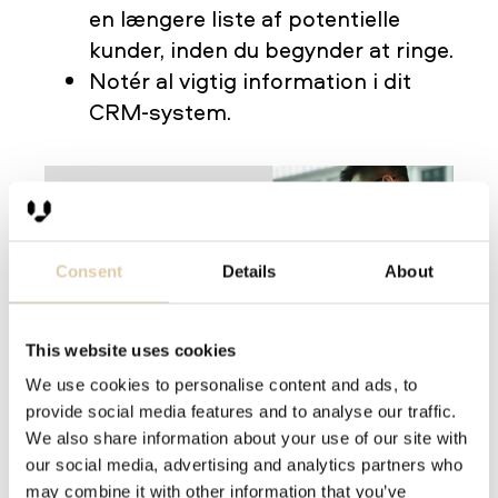
en længere liste af potentielle
kunder, inden du begynder at ringe.
Notér al vigtig information i dit
CRM-system.
Consent
Details
About
This website uses cookies
2. Mødebooking
We use cookies to personalise content and ads, to
provide social media features and to analyse our traffic.
Hvis du har gennemført trin 1 korrekt,
We also share information about your use of our site with
har du nu en potentiel ny kunde, som
our social media, advertising and analytics partners who
may combine it with other information that you’ve