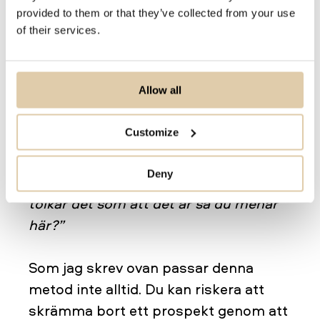
provided to them or that they’ve collected from your use
Modellen ser ut ungefär så här:
of their services.
Din kontaktperson:
”XYZ fluffigt
Allow all
svårtolkat svar på din fråga om hur
intresserad hen verkligen är.”
Customize
Du som säljare:
”Oftast när jag hör ett
prospekt säga XYZ så menar de
Deny
egentligen ABC. Gör jag fel om jag
tolkar det som att det är så du menar
här?”
Som jag skrev ovan passar denna
metod inte alltid. Du kan riskera att
skrämma bort ett prospekt genom att