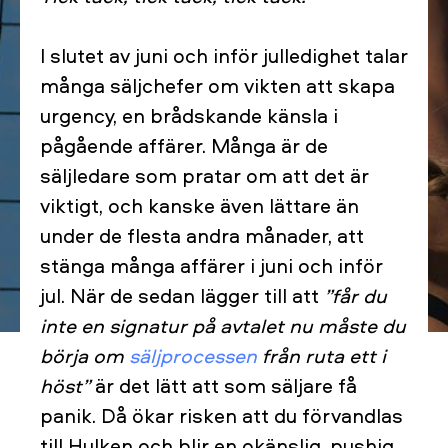
I slutet av juni och inför julledighet talar
många säljchefer om vikten att skapa
urgency, en brådskande känsla i
pågående affärer. Många är de
säljledare som pratar om att det är
viktigt, och kanske även lättare än
under de flesta andra månader, att
stänga många affärer i juni och inför
jul. När de sedan lägger till att
”får du
inte en signatur på avtalet nu måste du
börja om
säljprocessen
från ruta ett i
höst”
är det lätt att som säljare få
panik. Då ökar risken att du förvandlas
till Hulken och blir en okänslig, pushig