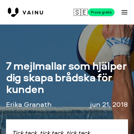
🇸🇪
Prova gratis
7 mejlmallar som hjälper
dig skapa brådska för
kunden
Erika Granath
jun 21, 2018
Tick tack, tick tack, tick tack.