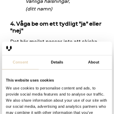
Vänliga hälsningar,
(ditt namn)
4. Våga be om ett tydligt "ja" eller
"nej"
Det här mejlet passar inte att skicka
till alla prospekt. På engelska finns
termen ”negative reverse selling” som
Consent
Details
About
översatt blir ungefär ”negativ omvänd
försäljning”. Metoden går ut på att
som säljare våga kräva ett tydligt ”ja”
This website uses cookies
eller ”nej” från ditt prospekt och
We use cookies to personalise content and ads, to
därmed antingen lyckas föra din affär
provide social media features and to analyse our traffic.
We also share information about your use of our site with
framåt eller få det klara nej du behöver
our social media, advertising and analytics partners who
för att gå vidare.
may combine it with other information that you’ve