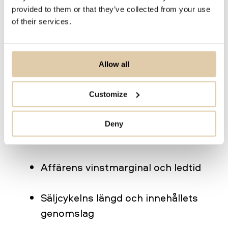
tillgång till relevant sälj- och
provided to them or that they’ve collected from your use
of their services.
utbildningsmaterial.
4. Mät rätt – och få ut mer av din
Allow all
strategi
För att en strategi för sales
Customize
enablement ska kunna utvecklas
kontinuerligt måste dess effektivitet
Deny
mätas. Viktiga nyckeltal inkluderar:
Affärens vinstmarginal och ledtid
Säljcykelns längd och innehållets
genomslag