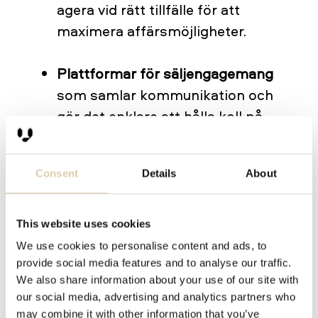
agera vid rätt tillfälle för att
maximera affärsmöjligheter.
Plattformar för säljengagemang
som samlar kommunikation och
gör det enklare att hålla koll på
kundinteraktioner för en mer
strukturerad säljprocess.
Consent
Details
About
Dagens B2B-köpare föredrar att själva
söka information innan de tar kontakt
This website uses cookies
med en säljare, vilket gör moderna
We use cookies to personalise content and ads, to
provide social media features and to analyse our traffic.
digitala försäljningsverktyg ännu
We also share information about your use of our site with
viktigare. Mobilanpassade lösningar
our social media, advertising and analytics partners who
ser dessutom till att säljarna alltid har
may combine it with other information that you’ve