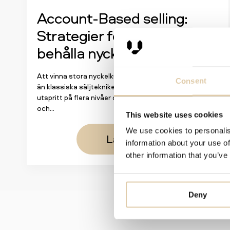
Account-Based selling:
Strategier för att vinna och
behålla nyckelkunder
Att vinna stora nyckelkunder handlar om betydligt mer
Consent
än klassiska säljtekniker. När beslutsfattandet är
utspritt på flera nivåer och processerna blir allt längre
och...
This website uses cookies
We use cookies to personalis
Läs mer
information about your use of
other information that you’ve
Deny