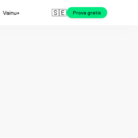
🇸🇪
Vainu+
Prova gratis