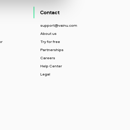
Contact
support@vainu.com
About us
or
Try for free
Partnerships
Careers
Help Center
Legal