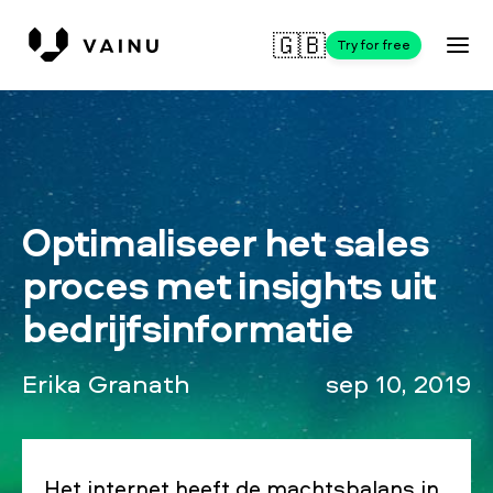
🇬🇧
Try for free
Optimaliseer het sales
proces met insights uit
bedrijfsinformatie
Erika Granath
sep 10, 2019
Het internet heeft de machtsbalans in