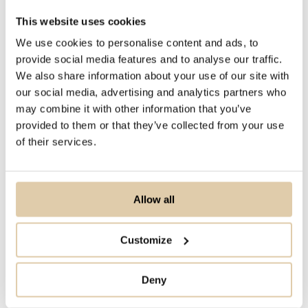
learning deze informatie en verbindt
This website uses cookies
het aan het juiste bedrijf uit onze
We use cookies to personalise content and ads, to
database van 70+ miljoen bedrijven.
provide social media features and to analyse our traffic.
Met de juiste informatie over de
We also share information about your use of our site with
huidige status en karakteristieken van
our social media, advertising and analytics partners who
may combine it with other information that you’ve
een bedrijf kan je je sales pitch perfect
provided to them or that they’ve collected from your use
op maat maken.
of their services.
Sommige veranderingen
binnen een bedrijf kunnen een
Allow all
mogelijke samenwerking in
Customize
gevaar brengen, terwijl andere
juist een mogelijkheid openen
Deny
voor up of cross-selling.