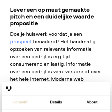
Lever een op maat gemaakte
pitch en een duidelijke waarde
propositie
Doe je huiswerk voordat je een
prospect
benaderdt! Het handmatig
opzoeken van relevante informatie
over een bedrijf is erg tijd
consumerend en lastig. Informatie
over een bedrijf is vaak verspreidt over
het hele internet. Moderne web
indexing technologieën verzamelen
elke dag een enorme hoeveelheid data
uit miljoenen bronnen. In
Vainu
Consent
Details
About
bijvoorbeeld, leest slimme machine