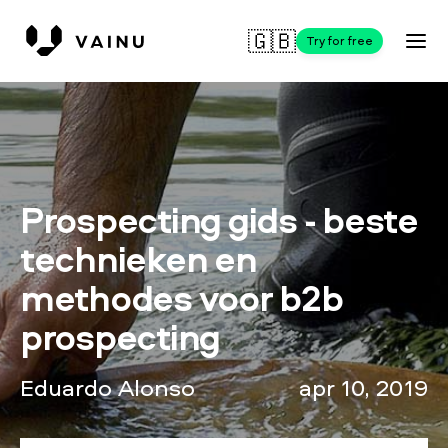
🇬🇧
Try for free
Prospecting gids - beste
technieken en
methodes voor b2b
prospecting
Eduardo Alonso
apr 10, 2019