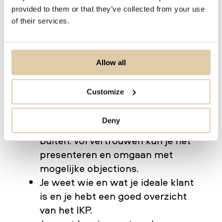
het makkelijke gedeelte. Vervolgens ga
provided to them or that they’ve collected from your use
je dieper graven en op zoek naar de
of their services.
bedrijven die ook werkelijk een goede
fit vormen met jouw organisatie.
Allow all
Maar, vóór je gaat graven heb je de
Customize
juiste tooling nodig:
Deny
Je kent je product van binnen en
buiten: vol vertrouwen kun je het
presenteren en omgaan met
mogelijke objections.
Je weet wie en wat je ideale klant
is en je hebt een goed overzicht
van het IKP.