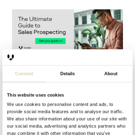
Pre-prospecting: wat je
Consent
Details
About
moet weten voor je begint
Van LinkedIn tot webinar: je kunt je
This website uses cookies
prospects in allerlei verschillende
We use cookies to personalise content and ads, to
kanalen opdoen. Je verzamelt namen,
provide social media features and to analyse our traffic.
We also share information about your use of our site with
bedrijven, en wellicht simpele andere
our social media, advertising and analytics partners who
info zoals industrie of grootte. Dit is
may combine it with other information that you’ve