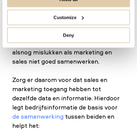
Bij punt 1 en 2 zijn het voornamelijk
technologieën en bedrijfsinformatie
Customize
die de marketingprocessen
verbeteren. Maar uiteindelijk kan een
Deny
op het oog perfecte 'data workflow'
alsnog mislukken als marketing en
sales niet goed samenwerken.
Zorg er daarom voor dat sales en
marketing toegang hebben tot
dezelfde data en informatie. Hierdoor
legt bedrijfsinformatie de basis voor
de samenwerking
tussen beiden en
helpt het: