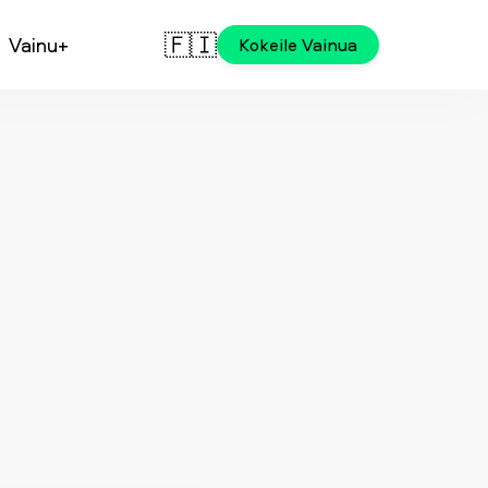
🇫🇮
Vainu+
Kokeile Vainua