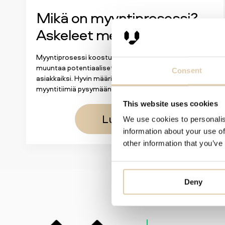
Mikä on myyntiprosessi?
Askeleet menestykseen
Myyntiprosessi koostuu vaiheista, joiden avulla yritys
muuntaa potentiaaliset asiakkaat maksaviksi
Consent
asiakkaiksi. Hyvin määritelty prosessi auttaa
myyntitiimiä pysymään...
This website uses cookies
Lue lisää
We use cookies to personalis
information about your use of
other information that you’ve
Deny