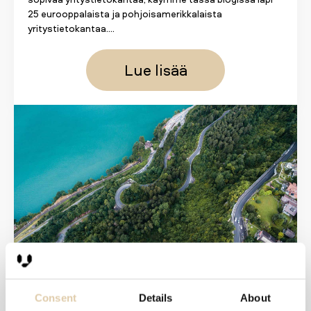
25 eurooppalaista ja pohjoisamerikkalaista
yritystietokantaa....
Lue lisää
Datan puhdistaminen: Mitä
se on ja miksi CRM:si
Consent
Details
About