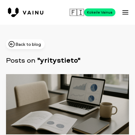
🇫🇮
Kokeile Vainua
Back to blog
Posts on
"yritystieto"