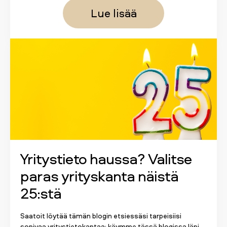
Lue lisää
Yritystieto haussa? Valitse
paras yrityskanta näistä
25:stä
Saatoit löytää tämän blogin etsiessäsi tarpeisiisi
sopivaa yritystietokantaa; käymme tässä blogissa läpi