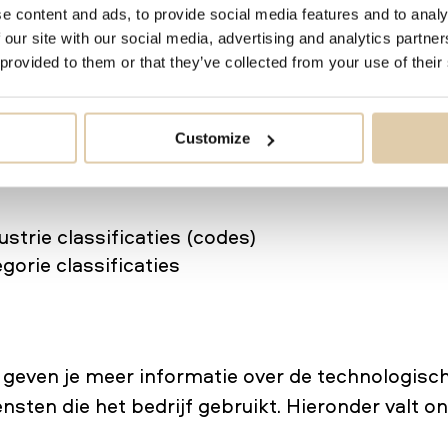
e content and ads, to provide social media features and to analy
/categorisch
 our site with our social media, advertising and analytics partn
 provided to them or that they’ve collected from your use of their
rie data vullen de beschrijvende elementen van h
n je over het soort bedrijfsactiviteiten dat het b
Customize
 om meer gedetailleerde bedrijfsdomeinen te cr
ustrie classificaties (codes)
gorie classificaties
 geven je meer informatie over de technologisc
nsten die het bedrijf gebruikt. Hieronder valt o