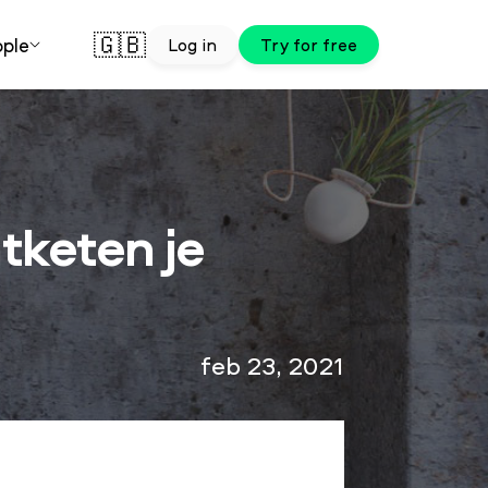
🇬🇧
ple
Log in
Try for free
tketen je
feb 23, 2021