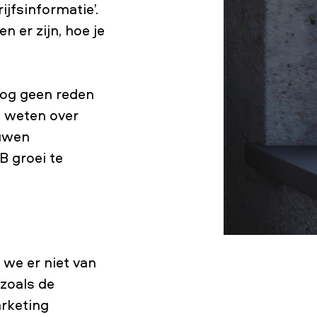
jfsinformatie’.
n er zijn, hoe je
nog geen reden
et weten over
ouwen
B groei te
 we er niet van
 zoals de
rketing