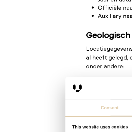
Officiële na
Auxiliary n
Geologisch
Locatiegegevens
al heeft gelegd, 
onder andere:
Straatname
Postcodes
Steden
Landen
Consent
Hoofdkanto
Andere kant
This website uses cookies