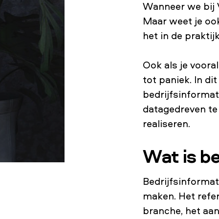
Wanneer we bij V
Maar weet je oo
het in de praktij
Ook als je voora
tot paniek. In di
bedrijfsinformati
datagedreven te 
realiseren.
Wat is be
Bedrijfsinformat
maken. Het refere
branche, het aa