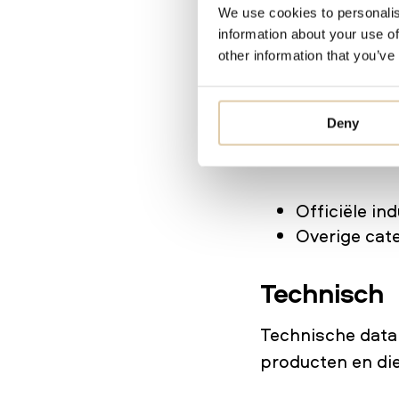
We use cookies to personalis
Industrieel
information about your use of
other information that you’ve
Industrie/catego
aan, en informere
Deny
Ook helpt het je
vallen:
Officiële ind
Overige cate
Technisch
Technische data
producten en die