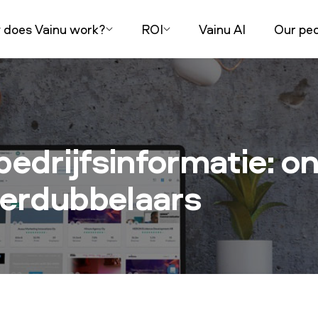
does Vainu work?
ROI
Vainu AI
Our peo
bedrijfsinformatie: on
erdubbelaars