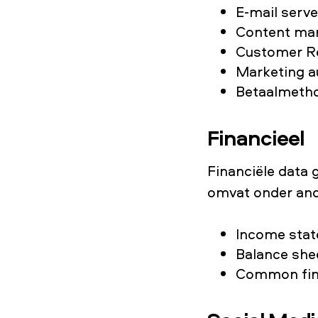
E-mail serve
Content ma
Customer R
Marketing 
Betaalmeth
Financieel
Financiële data g
omvat onder and
Income stat
Balance shee
Common fina