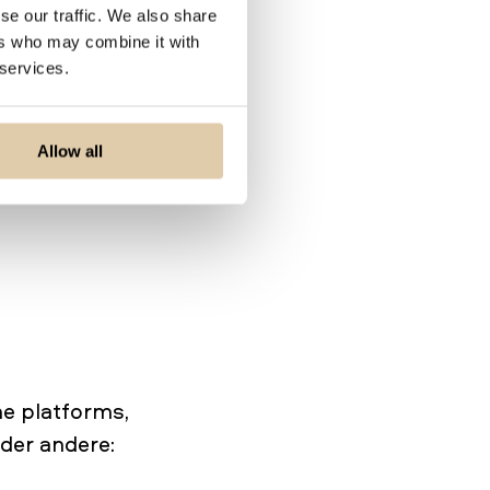
se our traffic. We also share
ers who may combine it with
 services.
et bedrijf verder
edrijf uitoefent.
Allow all
eëren. Hieronder
he platforms,
nder andere: