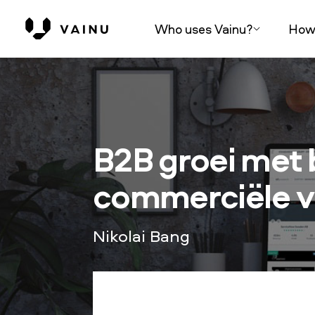
Who uses Vainu?
How 
B2B groei met 
commerciële v
Nikolai Bang