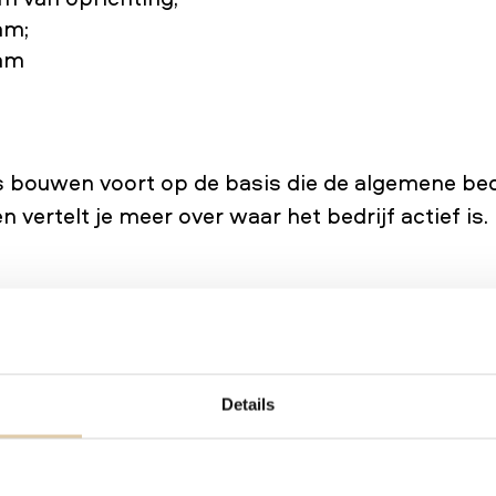
am;
aam
 bouwen voort op de basis die de algemene bed
en vertelt je meer over waar het bedrijf actief is
n
Details
ren
oorlocaties