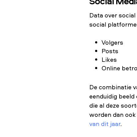
Social Medi
Data over social
social platforme
Volgers
Posts
Likes
Online betr
De combinatie va
eenduidig beeld
die al deze soo
worden dan ook s
van dit jaar
.