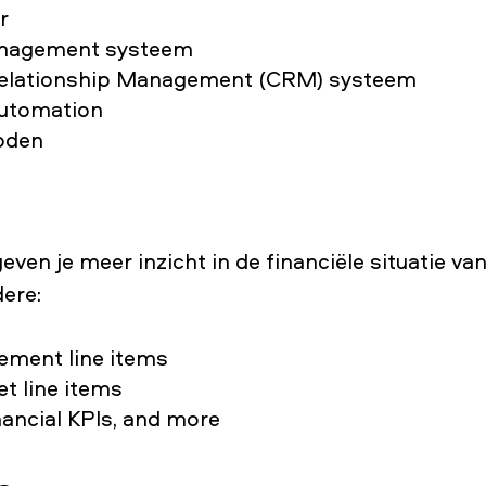
r
nagement systeem
elationship Management (CRM) systeem
automation
oden
even je meer inzicht in de financiële situatie van 
ere:
ement line items
t line items
ncial KPIs, and more