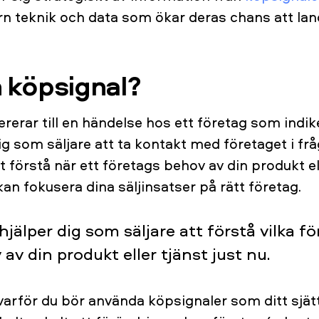
n teknik och data som ökar deras chans att land
n köpsignal?
rerar till en händelse hos ett företag som indike
r dig som säljare att ta kontakt med företaget i fr
tt förstå när ett företags behov av din produkt e
kan fokusera dina säljinsatser på rätt företag.
jälper dig som säljare att förstå vilka fö
av din produkt eller tjänst just nu.
 varför du bör använda köpsignaler som ditt sjät