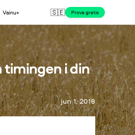
🇸🇪
Vainu+
Prova gratis
 timingen i din
jun 1, 2018