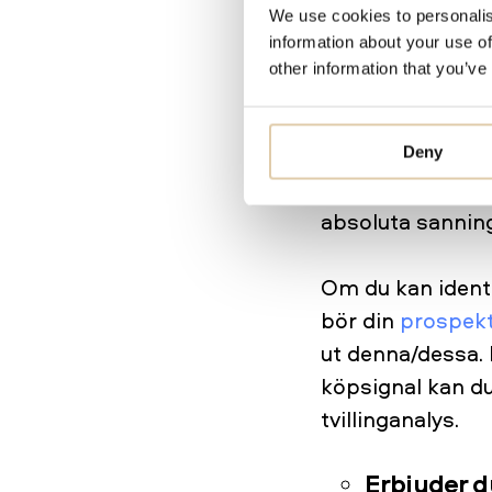
We use cookies to personalis
information about your use of
Börja med att ti
other information that you’ve
du definierade d
strax innan de b
dina kunder väl 
Deny
verifiera din ma
absoluta sannin
Om du kan identi
bör din
prospekt
ut denna/dessa. 
köpsignal kan du
tvillinganalys.
Erbjuder d