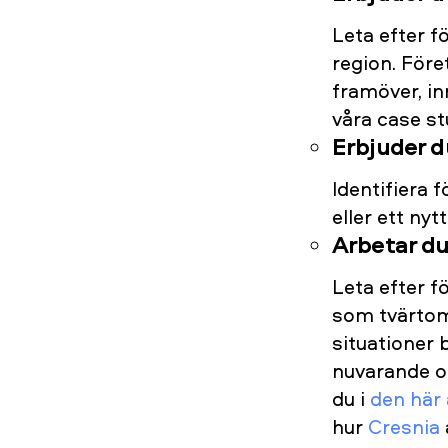
Leta efter f
region. För
framöver, in
våra case s
Erbjuder d
Identifiera 
eller ett nytt
Arbetar du
Leta efter f
som tvärtom 
situationer
nuvarande or
du i
den här 
hur
Cresnia