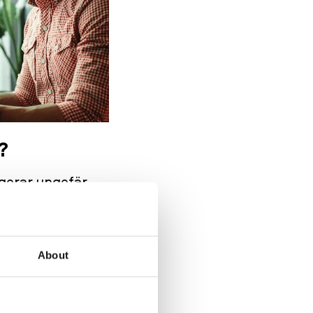
?
ngerar ungefär
ömkundsprofil. På
in och dina
About
r att behöva
ett
prospekt
nu