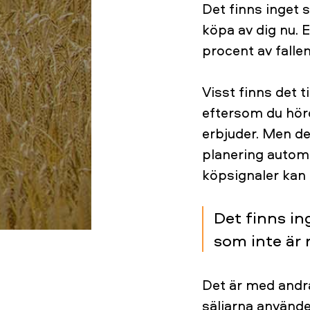
Det finns inget s
köpa av dig nu. E
procent av fallen
Visst finns det t
eftersom du hörde
erbjuder. Men de
planering autom
köpsignaler kan d
Det finns ing
som inte är 
Det är med andra 
säljarna använde