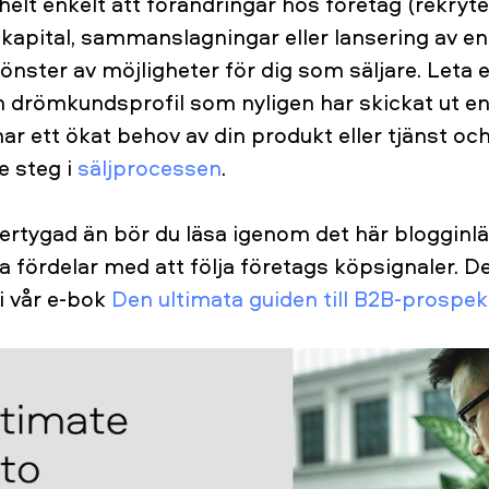
helt enkelt att förändringar hos företag (rekryte
tt kapital, sammanslagningar eller lansering av e
önster av möjligheter för dig som säljare. Leta e
 drömkundsprofil som nyligen har skickat ut e
har ett ökat behov av din produkt eller tjänst och
e steg i
säljprocessen
.
ertygad än bör du läsa igenom det här blogginlä
ta fördelar med att följa företags köpsignaler. D
 i vår e-bok
Den ultimata guiden till B2B-prospek