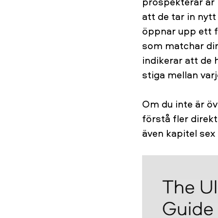
prospekterar är 
att de tar in ny
öppnar upp ett f
som matchar din
indikerar att de 
stiga mellan varj
Om du inte är öv
förstå fler direk
även kapitel sex