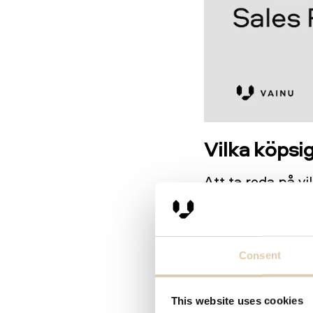
Vilka köpsig
Att ta reda på v
som att ta reda 
samma sätt som d
en drömkundsprof
Consent
kunders organis
investera en del 
This website uses cookies
är mer troligt at