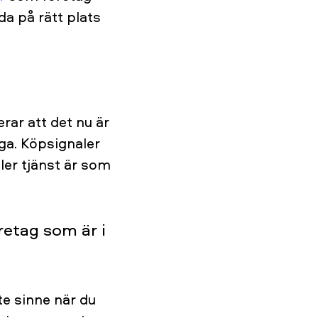
a på rätt plats
rar att det nu är
åga. Köpsignaler
ller tjänst är som
retag som är i
te sinne när du