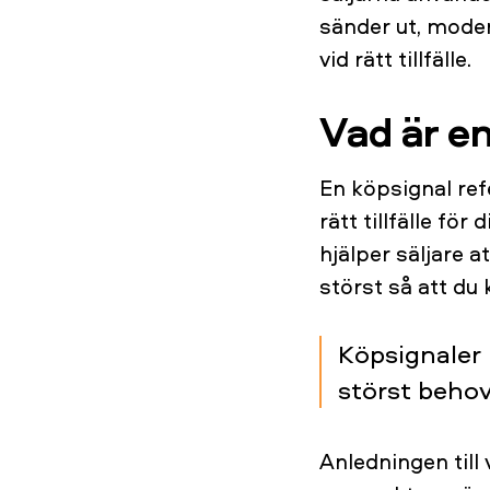
sänder ut, moder
vid rätt tillfälle.
Vad är e
En köpsignal refe
rätt tillfälle fö
hjälper säljare a
störst så att du 
Köpsignaler h
störst behov 
Anledningen till