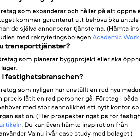
öretag som expanderar och håller på att öppna e
etaget kommer garanterat att behöva öka antalet
nan de själva annonserar tjänsterna. (Hämta ins
tudies med rekryteringsbolagen
Academic Work
u transporttjänster?
företag som planerar byggprojekt eller ska öppn
 lager.
 i fastighetsbranschen?
öretag som nyligen har anställt en rad nya medar
precis låtit en rad personer gå. Företag i båda
 behöver med stor sannolikhet ett nytt kontor s
ganisation. (Fler prospekteringstips för fastig
artikeln
. Du kan även hämta inspiration från
använder Vainu i vår case study med bolaget.)