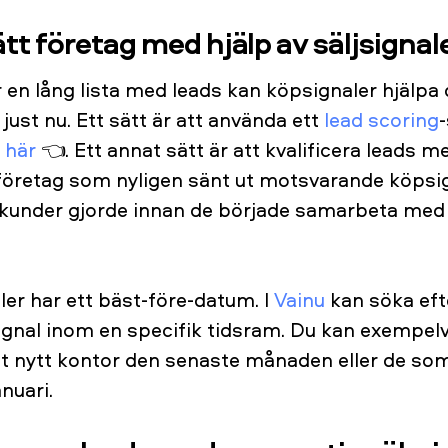
ätt företag med hjälp av säljsignal
 en lång lista med leads kan köpsignaler hjälpa d
 just nu. Ett sätt är att använda ett
lead scoring
m
här
👈. Ett annat sätt är att kvalificera leads m
 företag som nyligen sänt ut motsvarande köpsi
 kunder gjorde innan de började samarbeta med 
er har ett bäst-före-datum. I
Vainu
kan söka eft
signal inom en specifik tidsram. Du kan exempelv
 ett nytt kontor den senaste månaden eller de som
nuari.