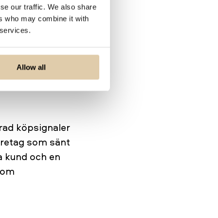
se our traffic. We also share
ers who may combine it with
k ungefär som när
 services.
efintliga kunder
ut? Om du känner
du bör ändå
Allow all
 aning till din
 rad köpsignaler
företag som sänt
ra kund och en
enom