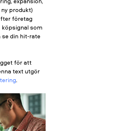
ring, expansion,
n ny produkt)
fter företag
n köpsignal som
 se din hit-rate
gget för att
enna text utgör
tering
.