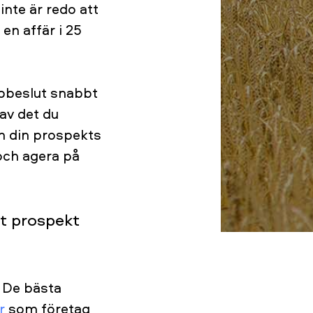
inte är redo att
 en affär i 25
köpbeslut snabbt
 av det du
om din prospekts
och agera på
tt prospekt
. De bästa
r
som företag