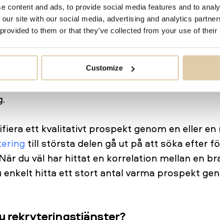
e content and ads, to provide social media features and to analy
 our site with our social media, advertising and analytics partn
tta närmare på dina befintliga kunder. Igen, tän
 provided to them or that they’ve collected from your use of their
in
drömkundsprofil
. Vad hände hos dina bästa b
lev kunder till dig? Vilka köpsignaler sände de 
kanske du redan har svaret på den frågan, men 
Customize
gkänsla med insikter från data innan du gör denna
g.
fiera ett kvalitativt prospekt genom en eller en
ering
till största delen gå ut på att söka efter 
När du väl har hittat en korrelation mellan en b
 enkelt hitta ett stort antal varma prospekt g
u rekryteringstjänster?