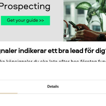
naler indikerar ett bra lead för dig
ilka köpsignaler du ska leta efter hos företag fu
på vilka karaktärsdrag du bör inkludera i din dr
et inte finns någon universell definition av
il beror vilka köpsignaler du bör följa på hur d
Details
ation ser ut samt på vad du erbjuder. Du komme
tid för att förstå vilka signaler som avslöjar att 
t köpa av dig än tidigare.