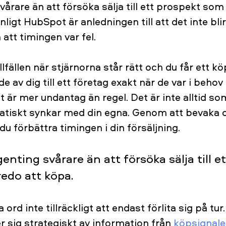
vårare än att försöka sälja till ett prospekt som 
nligt HubSpot är anledningen till att det inte blir
 att timingen var fel.
illfällen när stjärnorna står rätt och du får ett 
 av dig till ett företag exakt när de var i behov
t är mer undantag än regel. Det är inte alltid s
atiskt synkar med din egna. Genom att bevaka 
u förbättra timingen i din försäljning.
enting svårare än att försöka sälja till e
redo att köpa.
ord inte tillräckligt att endast förlita sig på tur
r sig strategiskt av information från
köpsignale